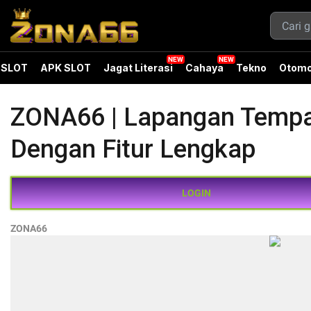
SLOT
APK SLOT
Jagat Literasi
Cahaya
Tekno
Otomo
ZONA66 | Lapangan Tempa
Dengan Fitur Lengkap
LOGIN
ZONA66