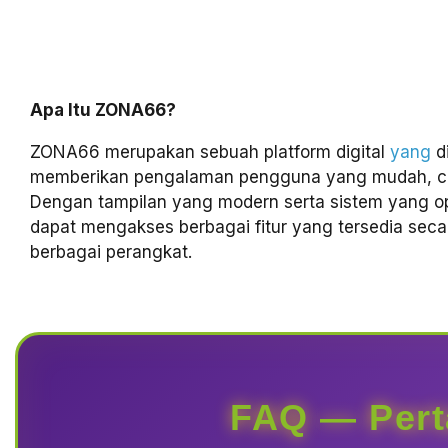
Apa Itu ZONA66?
ZONA66 merupakan sebuah platform digital
yang
d
memberikan pengalaman pengguna yang mudah, cep
Dengan tampilan yang modern serta sistem yang o
dapat mengakses berbagai fitur yang tersedia secar
berbagai perangkat.
FAQ — Pert