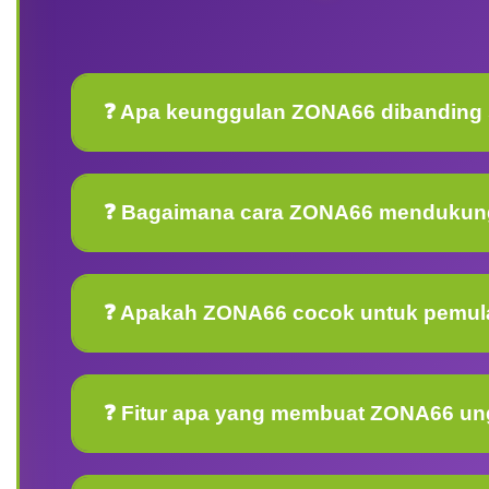
❓ Apa keunggulan ZONA66 dibanding si
❓ Bagaimana cara ZONA66 mendukung
❓ Apakah ZONA66 cocok untuk pemul
❓ Fitur apa yang membuat ZONA66 ung